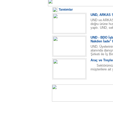
Tanıtımlar
UND, ARKAS 
UND ve ARKAS S
doğru ürüne hız
yaptı. UND, se
UND - BDO İşbi
Nakden İade" 
UND, Üyelerinin
alanında danış
Şirketi ile İş B
Araç ve Treyle
Sektörümüzde ç
müşterilere ait 
Nispetiye Cad. Seher Yıldızı Sok. NO : 10 Etiler / 
Tel: +90 (212) 359 26 00 (pbx) / Faks: +90 (212
E-posta:
info@und.org.tr