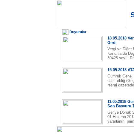
S
Duyurular
18.05.2018 Ve
Girdi
Vergi ve Diğer 
Kanunlarda Deği
30425 sayılı R
15.05.2018 ATA
Gümrük Genel Te
dair Tebliğ (Geç
resmi gazetede
11.05.2018 Ge
Son Başvuru T
Geriye Dönük S
01 Haziran 201
yararlanın, prim